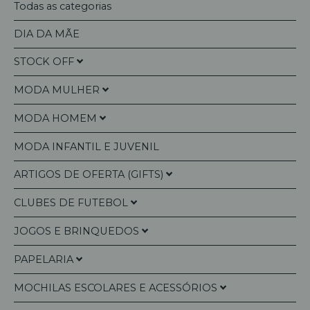
PONTOS E RECOMPENSAS
Todas as categorias
SOBRE NÓS
DIA DA MÃE
CONTACTOS
STOCK OFF
MODA MULHER
Agendas Anuais
Pesquisar
MODA HOMEM
Artigos Presentes
Bolsas Multiusos
Calendários
MODA INFANTIL E JUVENIL
Bolsa a Tiracolo/Pasta Documentos
Bolsas a Tiracolo / Mochila
Moda Mulher/Homem
Carteiras e Porta Moedas
ARTIGOS DE OFERTA (GIFTS)
Carteiras
Tecnologia
Malas de Mão
Porta-Cartões
CLUBES DE FUTEBOL
Canecas e Chávenas
Malas de Ombro
Porta-Moedas
JOGOS E BRINQUEDOS
Meias
SLB - Benfica
Malas a Tiracolo
Livros de Colorir
PAPELARIA
FCP - Porto
Lego
Mochilas
Esferográficas / Canetas
SCP - Sporting
MOCHILAS ESCOLARES E ACESSÓRIOS
Jogos Diversos
KIT´S ESCOLARES
Garrafas e Copos Térmicos