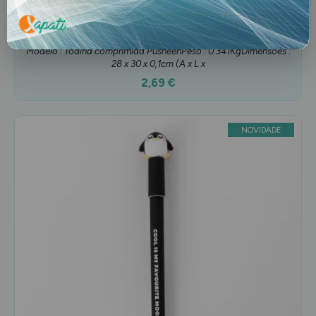
Toalhita de viagem pusheen
28x30cm
Modelo : Toalha comprimida PusheenPeso : 0.341KgDimensões :
28 x 30 x 0,1cm (A x L x
2,69 €
NOVIDADE