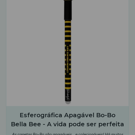
Esferográfica Apagável Bo-Bo
Bella Bee - A vida pode ser perfeita
As canetas Bo-Bo são apagáveis... e colecionáveis! Há muitos