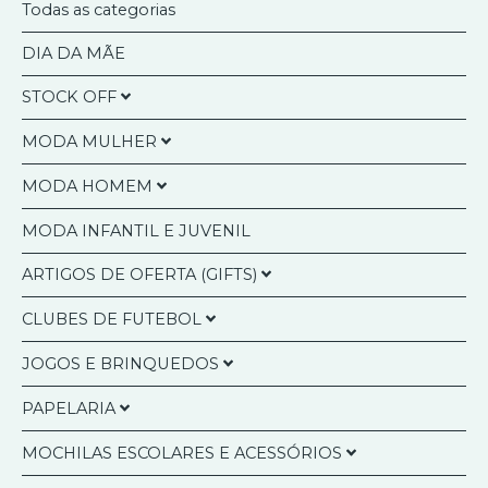
PONTOS E RECOMPENSAS
Todas as categorias
SOBRE NÓS
DIA DA MÃE
CONTACTOS
STOCK OFF
MODA MULHER
Agendas Anuais
Pesquisar
MODA HOMEM
Artigos Presentes
Bolsas Multiusos
Calendários
MODA INFANTIL E JUVENIL
Bolsa a Tiracolo/Pasta Documentos
Bolsas a Tiracolo / Mochila
Moda Mulher/Homem
Carteiras e Porta Moedas
ARTIGOS DE OFERTA (GIFTS)
Carteiras
Tecnologia
Malas de Mão
Porta-Cartões
CLUBES DE FUTEBOL
Canecas e Chávenas
Malas de Ombro
Porta-Moedas
JOGOS E BRINQUEDOS
Meias
SLB - Benfica
Malas a Tiracolo
Livros de Colorir
PAPELARIA
FCP - Porto
Lego
Mochilas
Esferográficas / Canetas
SCP - Sporting
MOCHILAS ESCOLARES E ACESSÓRIOS
Jogos Diversos
KIT´S ESCOLARES
Garrafas e Copos Térmicos