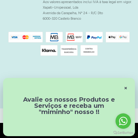
Aos valores apresentados inclui IVA à taxa legal em vigor.
Xapati-Unipessoal, Lda
Avenida da Carapalha, Nº 24 - R/C Dto
6000-320 Castelo Branco
Powered by
×
Avalie os nossos Produtos e
Serviços e receba um
"miminho" nosso !!
Usamos cookies para garantir a melhor experiência no nosso site. Ao prosseguir está a
declarar aceitar todos os cookies do site da Xapati-Unipessoal, Lda.
Saiba mais sobre o
×
uso de cookies