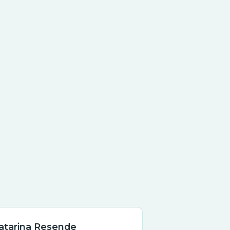
atarina Resende
Catarina R