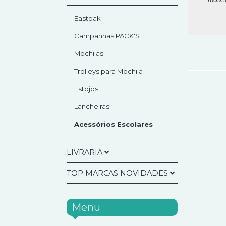
Puzzles
LIVROS DE COLORIR
Gifts Diversos
Eastpak
Agendas Escolares
Magnéticos/Imans
Campanhas PACK'S
MATERIAL PARA
Mealheiros
ESQUERDINOS
Mochilas
Molduras
CADERNOS E PAPEIS
Trolleys para Mochila
CADERNO INTELIGENTE
Notebooks e diversos
ESCRITA
Estojos
ORIGINAL
Canetas Apagáveis
Pack Odisseias
ESCRITÓRIO
Blocos de Notas
Lancheiras
Borrachas/Afiadeiras/Corretores
Agrafadores e Furadores
Porta-Chaves
Cadernos
MANUALIDADES
Acessórios Escolares
Esferográficas
Calculadoras
Cartolinas e diversos
Marcadores POSCA
Sacos para Presentes
ORGANIZAÇÃO
Lápis / Lapiseiras
Tesouras/Xi-atos
CADERNO INTELIGENTE
Tintas/Guaches/Aguarelas
LIVRARIA
Dossiers e derivados
Velas Aromáticas
Lapis Cor/Lapis
CARCHIVO
Clips e diversos
Pincéis e derivados
Cera/Canetas Feltro
Pastas e Bolsas
TOP MARCAS NOVIDADES
Velas de Aniversário
Apoio Escolar
Blocos Desenho/Telas
Marcadores Fluorescentes
Caixas Organizadoras
Preparação para Exames
Marcadores Artisticos
Dicionários, Gramáticas e
Marcadores
Etiquetas e Post-its
ANEKKE
complementos
Pré Escolar
Menu
Reguas e derivados
Carimbos
Anekke Sophia SS26
Caderno Inteligente
1º Ano
Compassos
Plano de Leitura
Anekke Tulip FW26 (NOVA