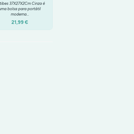
tibes 37X27X2Cm Cinza é
uma bolsa para portátil
moderna…
21,99 €