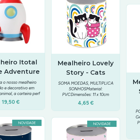
heiro Itotal
Mealheiro Lovely
e Adventure
Story - Cats
Me
a o nosso mealheiro
SOMA MOEDAS, MULTIPLICA
ido e decorativo em
SONHOSMaterial:
nimal, a carteira perf
PVCDimensões: 11 x 10cm
19,50 €
4,65 €
P
GA
P
NOVIDADE
NOVIDADE