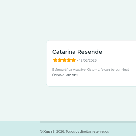
Catarina Resende
• 12/06/2026
Esferográfica Apagável Gato - Life can be purrrfect
Ótima qualidade!
©
Xapati
2026. Todos os direitos reservados.