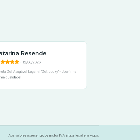
atarina Resende
Catarina R
• 12/06/2026
• 12/
neta Gel Apagável Legami "Get Lucky"- Joaninha
Caneta Apagável Lara
ma qualidade!
Ótima qualidade!
Aos valores apresentados inclui IVA à taxa legal em vigor.