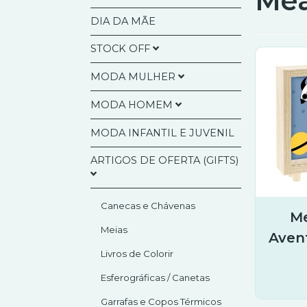
Mea
DIA DA MÃE
STOCK OFF
MODA MULHER
Agendas Anuais
MODA HOMEM
Artigos Presentes
Bolsas Multiusos
Calendários
MODA INFANTIL E JUVENIL
Bolsa a Tiracolo/Pasta
Bolsas a Tiracolo / Mochila
Documentos
Moda Mulher/Homem
ARTIGOS DE OFERTA (GIFTS)
Carteiras
Carteiras e Porta Moedas
Tecnologia
Porta-Cartões
Malas de Mão
Canecas e Chávenas
Porta-Moedas
Me
Malas de Ombro
Meias
Aven
Malas a Tiracolo
Livros de Colorir
Mochilas
Esferográficas / Canetas
Garrafas e Copos Térmicos