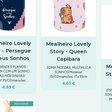
heiro Lovely
Mealheiro Lovely
y - Persegue
Story - Queen
eus Sonhos
Capibara
Me
RANDES PLANOS
SOMA MOEDAS, MULTIPLICA
 COM UM SONHO...
SONHOS!Material:
St
AS MOEDINHAS!
PVCDimensões: 11 x 10cm
al: PVCDimensões:…
4,65 €
4,65 €
EN
SON
M
NOVIDADE