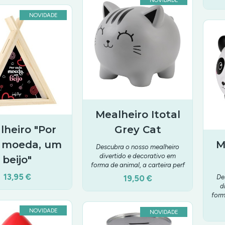
NOVIDADE
NOVIDADE
Mealheiro Itotal
lheiro "Por
Grey Cat
 moeda, um
M
Descubra o nosso mealheiro
divertido e decorativo em
beijo"
forma de animal, a carteira perf
13,95 €
De
19,50 €
d
form
NOVIDADE
NOVIDADE