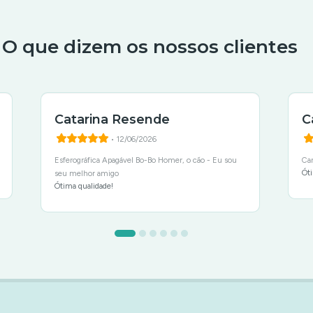
O que dizem os nossos clientes
Catarina Resende
C
• 12/06/2026
Esferográfica Apagável Bo-Bo Homer, o cão - Eu sou
Ca
Óti
seu melhor amigo
Ótima qualidade!