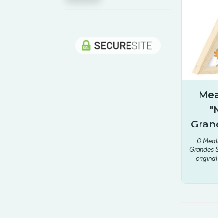
Mea
"
Gran
O Mealh
Grandes S
original