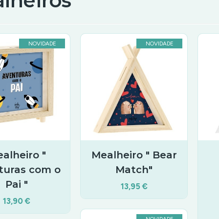
lheiros
NOVIDADE
NOVIDADE
alheiro "
Mealheiro " Bear
turas com o
Match"
Pai "
13,95 €
13,90 €