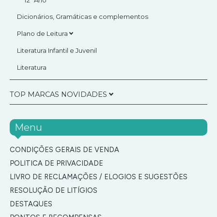
12º Ano
Plasticina/Pasta Modelar
Dicionários, Gramáticas e complementos
Giz e diversos
Plano de Leitura
1º Ano
Literatura Infantil e Juvenil
2º Ano
Literatura
3º Ano
4º Ano
TOP MARCAS NOVIDADES
5º Ano
6º Ano
ANEKKE
Menu
7º Ano
Anekke Sophia SS26
Caderno Inteligente
8º Ano
Anekke Tulip FW26 (NOVA COLEÇÃO)
CONDIÇÕES GERAIS DE VENDA
Sacos para Presentes
9º Ano
Anekke Blossom FW26 (NOVA COLEÇÃO)
POLITICA DE PRIVACIDADE
Elegant Pen
10º Ano
Anekke Odyssey FW26 (NOVA COLEÇÃO)
LIVRO DE RECLAMAÇÕES / ELOGIOS E SUGESTÕES
11º Ano
Legami
Anekke Essence FW26 (NOVA COLEÇÃO)
RESOLUÇÃO DE LITÍGIOS
12º Ano
Anekke Orchestra FW26 (NOVA COLEÇÃO)
Itotal
DESTAQUES
Anekke Muse SS26