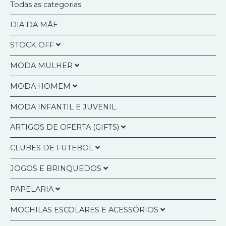
PONTOS E RECOMPENSAS
Todas as categorias
SOBRE NÓS
DIA DA MÃE
CONTACTOS
STOCK OFF
MODA MULHER
Agendas Anuais
Pesquisar
MODA HOMEM
Artigos Presentes
Bolsas Multiusos
Calendários
MODA INFANTIL E JUVENIL
Bolsa a Tiracolo/Pasta Documentos
Bolsas a Tiracolo / Mochila
Moda Mulher/Homem
Carteiras e Porta Moedas
ARTIGOS DE OFERTA (GIFTS)
Carteiras
Tecnologia
Malas de Mão
Porta-Cartões
CLUBES DE FUTEBOL
Canecas e Chávenas
Malas de Ombro
Porta-Moedas
JOGOS E BRINQUEDOS
Meias
SLB - Benfica
Malas a Tiracolo
Livros de Colorir
PAPELARIA
FCP - Porto
Lego
Mochilas
Esferográficas / Canetas
SCP - Sporting
MOCHILAS ESCOLARES E ACESSÓRIOS
Jogos Diversos
KIT´S ESCOLARES
Garrafas e Copos Térmicos